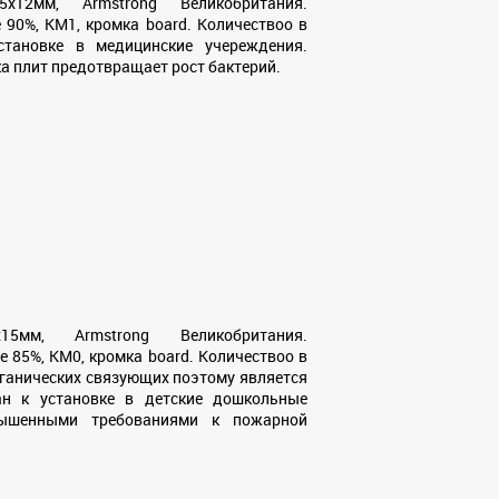
5х12мм, Armstrong Великобритания.
 90%, КМ1, кромка board. Количествоо в
становке в медицинские учереждения.
а плит предотвращает рост бактерий.
15мм, Armstrong Великобритания.
е 85%, КМ0, кромка board. Количествоо в
рганических связующих поэтому является
ан к установке в детские дошкольные
ышенными требованиями к пожарной